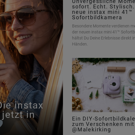
Unvergessliche Mome
sofort. Echt. Stylisch
neue instax mini 41™
Sofortbildkamera
Besondere Momente verdienen me
der neuen instax mini 41™ Sofort
hältst Du Deine Erlebnisse direkt i
Händen.
Die instax
jetzt in
Ein DIY-Sofortbildkal
zum Verschenken mit
@Malekirking