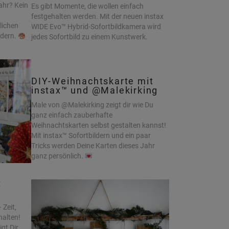
ahr? Kein
Es gibt Momente, die wollen einfach
festgehalten werden. Mit der neuen instax
lichen
WIDE Evo™ Hybrid-Sofortbildkamera wird
ldern.
jedes Sofortbild zu einem Kunstwerk.
DIY-Weihnachtskarte mit
instax™ und @Malekirking
Male von @Malekirking zeigt dir wie Du
ganz einfach zauberhafte
Weihnachtskarten selbst gestalten kannst!
Mit instax™ Sofortbildern und ein paar
Tricks werden Deine Karten dieses Jahr
ganz persönlich.
t
 Zeit,
alten!
t Dir,