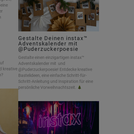
Deine
er
n
Gestalte Deinen instax™
Adventskalender mit
@Puderzuckerpoesie
Gestalte einen einzigartigen instax™
auf
Adventskalender mit und
 kreative
@Puderzuckerpoesie! Entdecke kreative
n?
Bastelideen, eine einfache Schritt-für-
Schritt-Anleitung und Inspiration für eine
persönliche Vorweihnachtszeit.