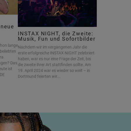
 neue
INSTAX NIGHT, die Zweite:
Musik, Fun und Sofortbilder
chon lange
Nachdem wir im vergangenen Jahr die
beliebten
erste erfolgreiche INSTAX NIGHT zelebriert
ra
haben, war es nur eine Frage der Zeit, bis
sagen? Das
die zweite ihrer Art stattfinden sollte. Am
ute ist
19. April 2024 war es wieder so weit – in
IDE
Dortmund feierten wir...