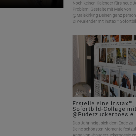
Noch keinen Kalender fürs neue J
Problem! Gestalte mit Male von
@Malekirking Deinen ganz persön
DIY-Kalender mit instax™ Sofortbi
Erstelle eine instax™
Sofortbild-Collage mi
@Puderzuckerpoesie
Das Jahr neigt sich dem Ende zu –
Deine schönsten Momente festzuh
Anna von @puderzuckerpoesie zeig