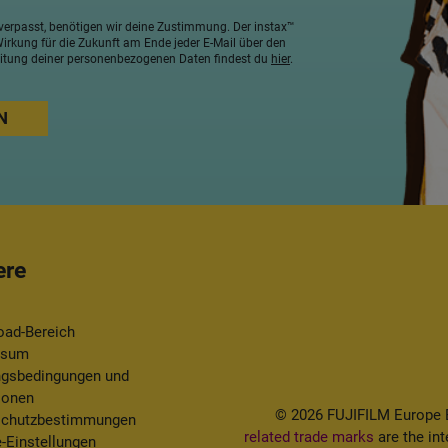
verpasst, benötigen wir deine Zustimmung. Der instax™
 Wirkung für die Zukunft am Ende jeder E-Mail über den
beitung deiner personenbezogenen Daten findest du
hier
.
ere
ad-Bereich
ssum
gsbedingungen und
ionen
© 2026 FUJIFILM Europe B.
schutzbestimmungen
related trade marks
are the int
-Einstellungen