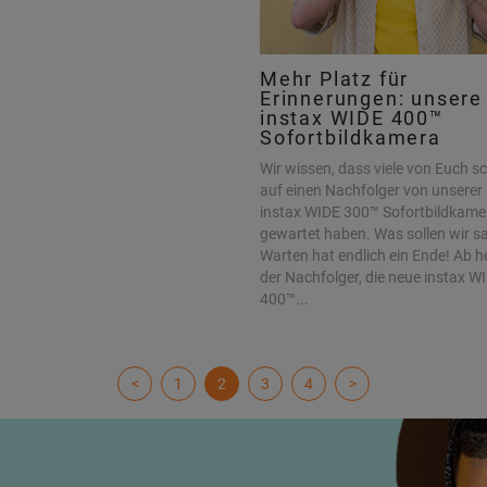
Mehr Platz für
Erinnerungen: unsere
instax WIDE 400™
Sofortbildkamera
Wir wissen, dass viele von Euch s
auf einen Nachfolger von unserer 
instax WIDE 300™ Sofortbildkame
gewartet haben. Was sollen wir 
Warten hat endlich ein Ende! Ab he
der Nachfolger, die neue instax W
400™...
<
1
2
3
4
>