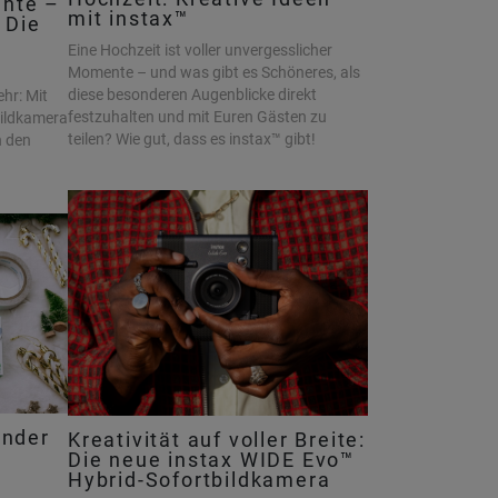
nte –
mit instax™
. Die
Eine Hochzeit ist voller unvergesslicher
Momente – und was gibt es Schöneres, als
diese besonderen Augenblicke direkt
hr: Mit
festzuhalten und mit Euren Gästen zu
bildkamera
teilen? Wie gut, dass es instax™ gibt!
n den
ender
Kreativität auf voller Breite:
Die neue instax WIDE Evo™
Hybrid-Sofortbildkamera