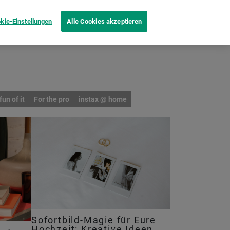
kie-Einstellungen
Alle Cookies akzeptieren
Produktvergleich
Inspiration
B2B
Mehr
fun of it
For the pro
instax @ home
Sofortbild-Magie für Eure
Hochzeit: Kreative Ideen