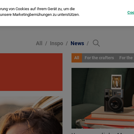
erung von Cookies auf Ihrem Gerät zu, um die
Coo
d unsere Marketingbemühungen zu unterstützen.
Sofortbildkameras
Printer
instax Pal™
Film
All
Inspo
News
All
For the crafters
For the 