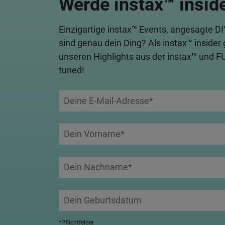
Werde instax™ insid
Einzigartige instax™ Events, angesagte D
sind genau dein Ding? Als instax™ insider 
unseren Highlights aus der instax™ und F
tuned!
*Pflichtfelder