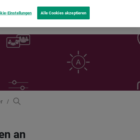
kie-Einstellungen
Alle Cookies akzeptieren
Produktvergleich
Inspiration
B2B
Mehr
er
en an