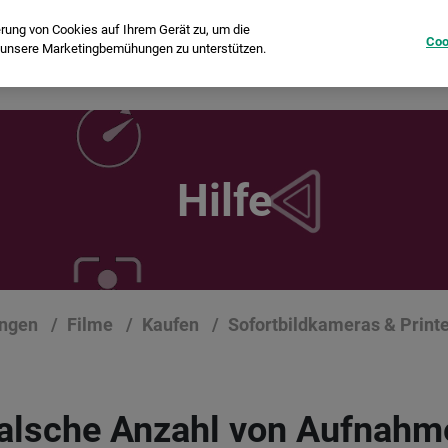
erung von Cookies auf Ihrem Gerät zu, um die
Coo
d unsere Marketingbemühungen zu unterstützen.
Sofortbildkameras
Printer
instax Pal™
Film
Hilfe
ungen
Filme
Kaufen
Sofortbildkameras & Print
falsche Anzahl von Aufnahm